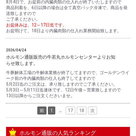
8月4日で、お盆前の内臓肉類の仕入れが終了いたしますので
商品到着を、6日以降の場合は全て真空パック冷凍で、商品を発
送致しますので
ご了承ください。
お盆休みは、12～17日迄です。
お盆明けて、18日より内臓肉類の仕入れ業務開始致します。
2026/04/24
ホルモン通販販売の牛若丸ホルモンセンターよりお知
らせ致します。
牛豚解体工場の牛解体業務が終了してますので、ゴールデンウイ
ーク前の牛内臓肉類の仕入も終了してますので
5月2日迄のご注文は、承り致しますのでご了承ください。
5月3日～5月11日迄連休です、12日午後～営業致しますので
13日以降からご注文くださいませ。
前
1
…
17
18
次
ホルモン通販の人気ランキング