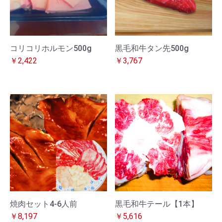
コリコリホルモン500g
黒毛和牛タン先500g
￥2,422
￥3,767
焼肉セット4-6人前
黒毛和牛テール【1本】
￥8,197
￥5,616