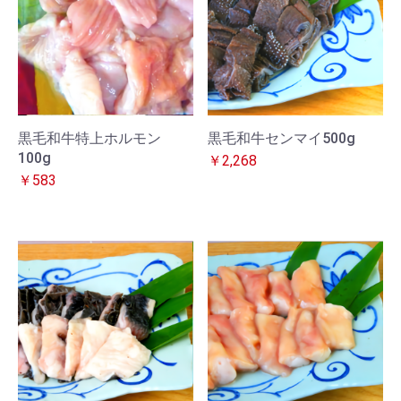
黒毛和牛特上ホルモン
黒毛和牛センマイ500g
100g
￥2,268
￥583