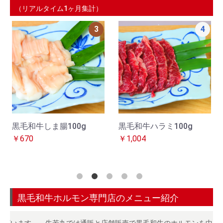
（リアルタイム1ヶ月集計）
5
6
黒毛和牛特上ホルモン
黒毛和牛レバー100g
100g
￥410
￥583
黒毛和牛ホルモン専門店のメニュー紹介